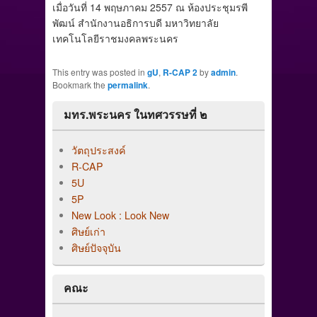
เมื่อวันที่ 14 พฤษภาคม 2557 ณ ห้องประชุมรพี
พัฒน์ สำนักงานอธิการบดี มหาวิทยาลัย
เทคโนโลยีราชมงคลพระนคร
This entry was posted in
gU
,
R-CAP 2
by
admin
.
Bookmark the
permalink
.
มทร.พระนคร ในทศวรรษที่ ๒
วัตถุประสงค์
R-CAP
5U
5P
New Look : Look New
ศิษย์เก่า
ศิษย์ปัจจุบัน
คณะ