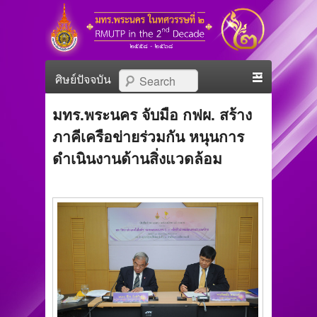
มทร.พระนคร ในทศวรรษที่
RMUTP in The 2nd Decade
Primary menu
Skip to primary content
Skip to secondary content
Search
๒
มทร.พระนคร จับมือ กฟผ. สร้าง
ภาคีเครือข่ายร่วมกัน หนุนการ
ดำเนินงานด้านสิ่งแวดล้อม