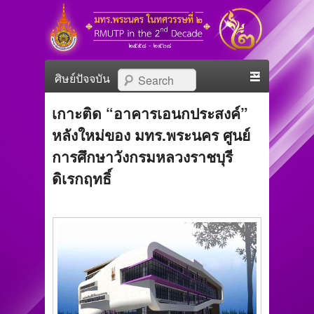
มทร.พระนคร ในทศวรรษที่
RMUTP in The 2nd Decade
Primary menu
Skip to primary content
Skip to secondary content
Search
๒
เกาะติด “อาคารเอนกประสงค์”
หลังใหม่ของ มทร.พระนคร ศูนย์
การศึกษาวังกรมหลวงราชบุรี
ดิเรกฤทธิ์